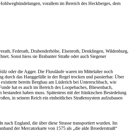
und Hohlwegbündelungen, vorallem im Bereich des Heckberges, dem
Overath, Federath, Drabenderhöhe, Elsenroth, Denklingen, Wildenburg,
hnet. Sonst hiess sie Brabanter Straße oder auch Siegener
ülz oder die Agger. Die Flussläufe waren im Mittelalter noch
ng durch das Hanggefälle in der Regel trocken und passierbar. Über
 existierte bereits Bergbau am Lüderich bei Untereschbach, wie
. Funde hat es auch im Bereich des Loopebaches, Bliesenbach,
öln bestanden haben muss. Spätestens mit der fränkischen Besiedelung
ßen, in seinem Reich ein einheitliches Straßensystem aufzubauen
 nach England, die über diese Strasse transportiert wurden. Im
anhand der Mercatorkarte von 1575 als „die alde Broederstraiß“