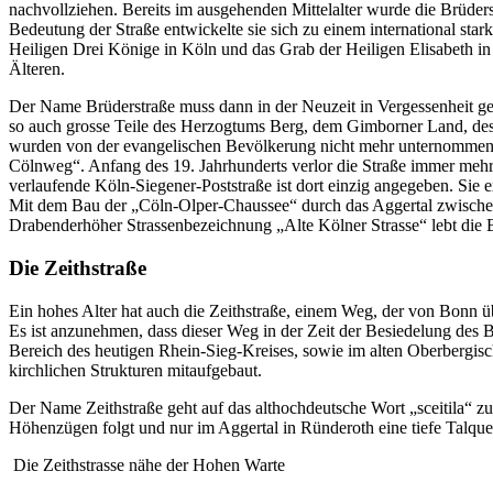
nachvollziehen. Bereits im ausgehenden Mittelalter wurde die Brüderst
Bedeutung der Straße entwickelte sie sich zu einem international st
Heiligen Drei Könige in Köln und das Grab der Heiligen Elisabeth in
Älteren.
Der Name Brüderstraße muss dann in der Neuzeit in Vergessenheit ger
so auch grosse Teile des Herzogtums Berg, dem Gimborner Land, des
wurden von der evangelischen Bevölkerung nicht mehr unternommen. 
Cölnweg“. Anfang des 19. Jahrhunderts verlor die Straße immer mehr 
verlaufende Köln-Siegener-Poststraße ist dort einzig angegeben. Sie 
Mit dem Bau der „Cöln-Olper-Chaussee“ durch das Aggertal zwischen 
Drabenderhöher Strassenbezeichnung „Alte Kölner Strasse“ lebt die 
Die Zeithstraße
Ein hohes Alter hat auch die Zeithstraße, einem Weg, der von Bonn 
Es ist anzunehmen, dass dieser Weg in der Zeit der Besiedelung des 
Bereich des heutigen Rhein-Sieg-Kreises, sowie im alten Oberbergisc
kirchlichen Strukturen mitaufgebaut.
Der Name Zeithstraße geht auf das althochdeutsche Wort „sceitila“ zur
Höhenzügen folgt und nur im Aggertal in Ründeroth eine tiefe Talqu
Die Zeithstrasse nähe der Hohen Warte