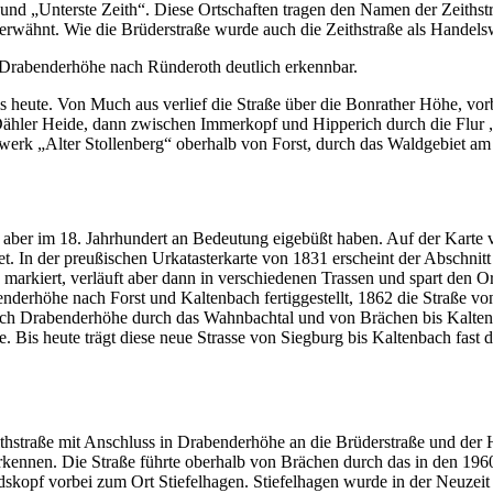
 und „Unterste Zeith“. Diese Ortschaften tragen den Namen der Zeith
 erwähnt. Wie die Brüderstraße wurde auch die Zeithstraße als Handels
n Drabenderhöhe nach Ründeroth deutlich erkennbar.
 heute. Von Much aus verlief die Straße über die Bonrather Höhe, vor
ähler Heide, dann zwischen Immerkopf und Hipperich durch die Flur „A
gwerk „Alter Stollenberg“ oberhalb von Forst, durch das Waldgebiet 
 aber im 18. Jahrhundert an Bedeutung eigebüßt haben. Auf der Karte 
 In der preußischen Urkatasterkarte von 1831 erscheint der Abschnitt
 markiert, verläuft aber dann in verschiedenen Trassen und spart den 
nderhöhe nach Forst und Kaltenbach fertiggestellt, 1862 die Straße v
nach Drabenderhöhe durch das Wahnbachtal und von Brächen bis Kalten
se. Bis heute trägt diese neue Strasse von Siegburg bis Kaltenbach fa
straße mit Anschluss in Drabenderhöhe an die Brüderstraße und der He
kennen. Die Straße führte oberhalb von Brächen durch das in den 19
kopf vorbei zum Ort Stiefelhagen. Stiefelhagen wurde in der Neuzeit