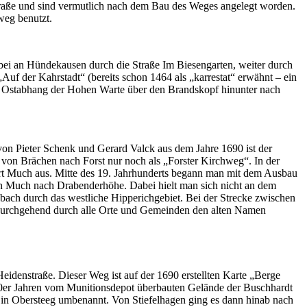
straße und sind vermutlich nach dem Bau des Weges angelegt worden.
weg benutzt.
bei an Hündekausen durch die Straße Im Biesengarten, weiter durch
uf der Kahrstadt“ (bereits schon 1464 als „karrestat“ erwähnt – ein
am Ostabhang der Hohen Warte über den Brandskopf hinunter nach
von Pieter Schenk und Gerard Valck aus dem Jahre 1690 ist der
 von Brächen nach Forst nur noch als „Forster Kirchweg“. In der
Ort Much aus. Mitte des 19. Jahrhunderts begann man mit dem Ausbau
on Much nach Drabenderhöhe. Dabei hielt man sich nicht an dem
bach durch das westliche Hipperichgebiet. Bei der Strecke zwischen
st durchgehend durch alle Orte und Gemeinden den alten Namen
idenstraße. Dieser Weg ist auf der 1690 erstellten Karte „Berge
60er Jahren vom Munitionsdepot überbauten Gelände der Buschhardt
 in Obersteeg umbenannt. Von Stiefelhagen ging es dann hinab nach