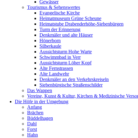
Gewässer
Tourismus & Sehenswertes
Evangelische Kirche
Heimatmuseum Grüne Scheune
Heimatstube Drabenderhöhe-Siebenbürgen
Turm der Erinnerung
Denkmäler und alte Häuser
Hönerborn
Silberkaule
Aussichtsturm Hohe Warte
Schwimmbad in Verr
Aussichtsturm Löher Kopf
Alte Fernstrassen
Alte Landwehr
Denkmäler an den Verkehrskreiseln
Siebenbürgische Straßenschilder
Das Wappen
Vereine, Kunst & Kultur, Kirchen & Medizinische Vers
Die Höfe in der Umgebung
Anfang
Brächen
Büddelhagen
Dahl
Forst
Hahn