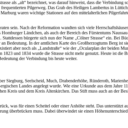
rasse als „alt“ bezeichnet, was darauf hinweist, dass die Verbindung s
ark frequentierten Pilgerweg. Das Grab des Heiligen Lambertus in Lütt
 Marburg waren wichtige Stationen auf den mittelalterlichen Pilgerfa
aten sein. Nach der Reformation wandten sich viele Herrschaftshäuser 
 Homburger Ländchen, als auch der Bereich des Fürstentums Naussau-S
Stattdessen bürgerte sich nun der Name „Cölner Strasse“ ein. Bei Bü
an Bedeutung. In der amtlichen Karte des Großherzogtums Berg ist sie
existiert aber noch als „Landstraße“ wie der „Ocularplan der beiden M
1823 und 1834 wurde die Strasse nicht mehr genutzt. Heute ist die Br
Bedeutung der Verbindung bis heute weiter.
über Siegburg, Seelscheid, Much, Drabenderhöhe, Ründeroth, Marienhe
Bergischen Landes angelegt wurde. Wie eine Urkunde aus dem Jahre 1131
hen Kreis und dem Kreis Altenkirchen. Das Stift muss auch an der Besi
ück, was für einen Scheitel oder einer Anhöhe steht. Das unterstützt a
erung überbrücken muss. Dabei überwindet sie einen Höhenunterschied