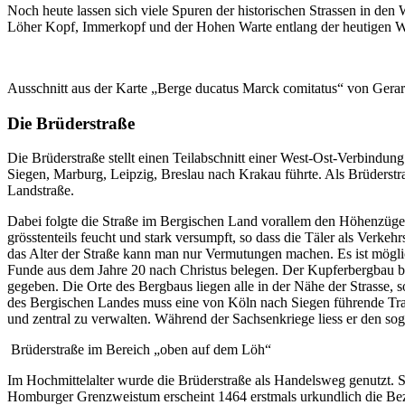
Noch heute lassen sich viele Spuren der historischen Strassen in d
Löher Kopf, Immerkopf und der Hohen Warte entlang der heutigen 
Ausschnitt aus der Karte „Berge ducatus Marck comitatus“ von Gerar
Die Brüderstraße
Die Brüderstraße stellt einen Teilabschnitt einer West-Ost-Verbindu
Siegen, Marburg, Leipzig, Breslau nach Krakau führte. Als Brüderstr
Landstraße.
Dabei folgte die Straße im Bergischen Land vorallem den Höhenzügen 
grösstenteils feucht und stark versumpft, so dass die Täler als Verk
das Alter der Straße kann man nur Vermutungen machen. Es ist möglich
Funde aus dem Jahre 20 nach Christus belegen. Der Kupferbergbau bei
gegeben. Die Orte des Bergbaus liegen alle in der Nähe der Strasse, 
des Bergischen Landes muss eine von Köln nach Siegen führende Tra
und zentral zu verwalten. Während der Sachsenkriege liess er den s
Brüderstraße im Bereich „oben auf dem Löh“
Im Hochmittelalter wurde die Brüderstraße als Handelsweg genutzt. S
Homburger Grenzweistum erscheint 1464 erstmals urkundlich die Bezei