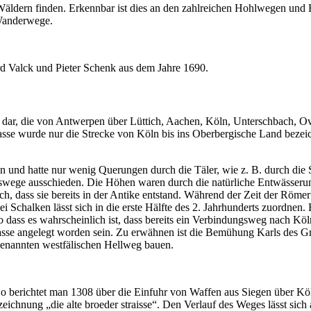
en Wäldern finden. Erkennbar ist dies an den zahlreichen Hohlwegen 
Wanderwege.
d Valck und Pieter Schenk aus dem Jahre 1690.
ng dar, die von Antwerpen über Lüttich, Aachen, Köln, Unterschbach, 
asse wurde nur die Strecke von Köln bis ins Oberbergische Land bezeic
und hatte nur wenig Querungen durch die Täler, wie z. B. durch die S
ehrswege ausschieden. Die Höhen waren durch die natürliche Entwässeru
, dass sie bereits in der Antike entstand. Während der Zeit der Römer
 Schalken lässt sich in die erste Hälfte des 2. Jahrhunderts zuordnen
so dass es wahrscheinlich ist, dass bereits ein Verbindungsweg nach K
sse angelegt worden sein. Zu erwähnen ist die Bemühung Karls des Gro
ogenannten westfälischen Hellweg bauen.
o berichtet man 1308 über die Einfuhr von Waffen aus Siegen über Köln
chnung „die alte broeder straisse“. Den Verlauf des Weges lässt sich 