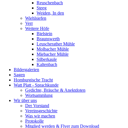
Reuschenbach
Steeg
Weiden, In den
Wiehlsiefen
Verr
Weitere Höfe
Bielstein
Braunswerth
Leuscherather Mühle
Molbacher Mühle
Miebacher Mühle
Silberkaule
Kaltenbach
Bildergalerien
Sagen
Homburgische Tracht
Watt Platt - Sprachkunde
Gedichte, Bräuche & Anektdoten
Wortsammlung
Wir über uns
Der Vorstand
Vereinsgeschichte
Was wir machen
Protokolle
Mitglied werden & Flyer zum Download