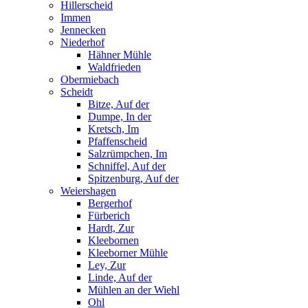
Hillerscheid
Immen
Jennecken
Niederhof
Hähner Mühle
Waldfrieden
Obermiebach
Scheidt
Bitze, Auf der
Dumpe, In der
Kretsch, Im
Pfaffenscheid
Salzrümpchen, Im
Schniffel, Auf der
Spitzenburg, Auf der
Weiershagen
Bergerhof
Fürberich
Hardt, Zur
Kleebornen
Kleeborner Mühle
Ley, Zur
Linde, Auf der
Mühlen an der Wiehl
Ohl