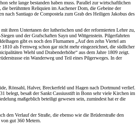
chon sehr lange bestanden haben muss. Parallel zur wirtschaftlichen
ich, die berühmten Reliquien im Aachener Dom, die Gebeine der
hrten nach Santiago de Compostela zum Grab des Heiligen Jakobus des
mit ihren Untertanen der lutherischen und der reformierten Lehre zu,
iegen und der Grafschaften Sayn und Wittgenstein. Pilgerfahrten
ddelhagen gibt es noch den Flurnamen „Auf den zehn Viertel am
 1810 als Fernweg schon gar nicht mehr eingezeichnet, die südlicher
unicipalitäten Wiehl und Drabenderhöhe“ aus dem Jahre 1809 zeigt.
üderstrasse ein Wanderweg und Teil eines Pilgerweges. In der
ide, Rönsahl, Halver, Breckerfeld und Hagen nach Dortmund verlief.
 belegt, besaß der Sankt Cassiusstift in Bonn sehr viele Kirchen im
edelung maßgeblich beteiligt gewesen sein, zumindest hat er die
uch den Verlauf der Straße, die ebenso wie die Brüderstraße den
 von gut 360 Metern.