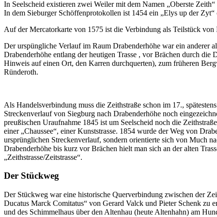
In Seelscheid existieren zwei Weiler mit dem Namen „Oberste Zeith“
In dem Sieburger Schöffenprotokollen ist 1454 ein „Elys up der Zyt“
Auf der Mercatorkarte von 1575 ist die Verbindung als Teilstück vo
Der urspüngliche Verlauf im Raum Drabenderhöhe war ein anderer als
Drabenderhöhe entlang der heutigen Trasse , vor Brächen durch die D
Hinweis auf einen Ort, den Karren durchquerten), zum früheren Ber
Ründeroth.
Als Handelsverbindung muss die Zeithstraße schon im 17., spätestens
Streckenverlauf von Siegburg nach Drabenderhöhe noch eingezeichnet.
preußischen Uraufnahme 1845 ist um Seelscheid noch die Zeithstraße
einer „Chaussee“, einer Kunststrasse. 1854 wurde der Weg von Drabe
ursprünglichen Streckenverlauf, sondern orientierte sich von Much 
Drabenderhöhe bis kurz vor Brächen hielt man sich an der alten Tras
„Zeithstrasse/Zeitstrasse“.
Der Stückweg
Der Stückweg war eine historische Querverbindung zwischen der Zeith
Ducatus Marck Comitatus“ von Gerard Valck und Pieter Schenk zu er
und des Schimmelhaus über den Altenhau (heute Altenhahn) am Hunds