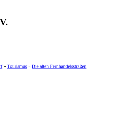
V.
rf
»
Tourismus
»
Die alten Fernhandelsstraßen