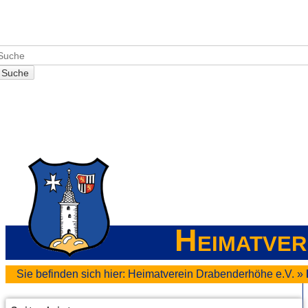
Suche
Heimatver
Sie befinden sich hier:
Heimatverein Drabenderhöhe e.V.
»