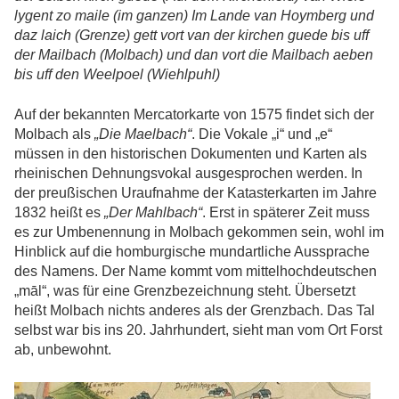
lygent zo maile (im ganzen) Im Lande van Hoymberg und
daz laich (Grenze) gett vort van der kirchen guede bis uff
der Mailbach (Molbach) und dan vort die Mailbach aeben
bis uff den Weelpoel (Wiehlpuhl)
Auf der bekannten Mercatorkarte von 1575 findet sich der
Molbach als
„Die Maelbach“
. Die Vokale „i“ und „e“
müssen in den historischen Dokumenten und Karten als
rheinischen Dehnungsvokal ausgesprochen werden. In
der preußischen Uraufnahme der Katasterkarten im Jahre
1832 heißt es
„Der Mahlbach“
. Erst in späterer Zeit muss
es zur Umbenennung in Molbach gekommen sein, wohl im
Hinblick auf die homburgische mundartliche Aussprache
des Namens. Der Name kommt vom mittelhochdeutschen
„māl“, was für eine Grenzbezeichnung steht. Übersetzt
heißt Molbach nichts anderes als der Grenzbach. Das Tal
selbst war bis ins 20. Jahrhundert, sieht man vom Ort Forst
ab, unbewohnt.