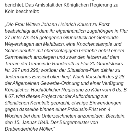
berichtet. Das Amtsblatt der Königlichen Regierung zu
Köln beschreibt:
„Die Frau Wittwe Johann Heinrich Kauert zu Forst
beabsichtigt auf dem ihr eigenthümlich zugehörigen in Flur
27 unter Nr. 449 gelegenen Grundstück der Gemeinde
Weyershagen am Mahlbach, eine Knochenstampfe und
Schneidmühle mit oberschlägigem Getriebe nebst einem
Sammelteich anzulegen und zwar den letzern auf dem
Terrain der Gemeinde Ründeroth in Flur 30 Grundstücks
Nr. 297 und 298; worüber der Situations-Plan dahier zu
Jedermanns Einsicht offen liegt. Nach Vorschrift des § 28
der Allgemeinen Gewerbe-Ordnung und einer Verfügung
Königlicher, Hochlöblicher Regierung zu Köln vom 6 ds. B
II 67, wird dieses Project mit der Aufforderung zur
öffentlichen Kenntniß gebracht, etwaige Einwendungen
gegen dasselbe binnen einer Präclusis-Frist von 4
Wochen bei dem Unterzeichneten anzumelden. Bielstein,
den 15. Januar 1848. Der Bürgermeister von
Drabenderhöhe Möller.“