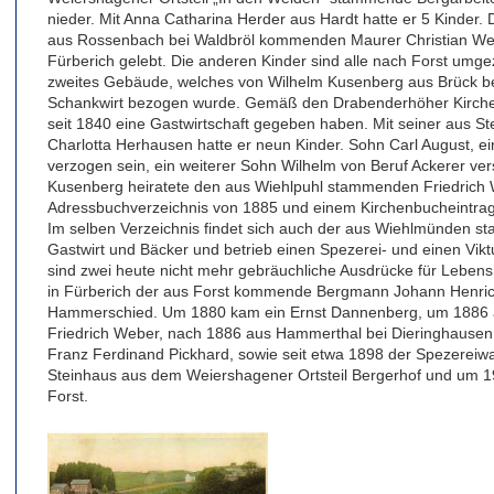
nieder. Mit Anna Catharina Herder aus Hardt hatte er 5 Kinder.
aus Rossenbach bei Waldbröl kommenden Maurer Christian Webe
Fürberich gelebt. Die anderen Kinder sind alle nach Forst um
zweites Gebäude, welches von Wilhelm Kusenberg aus Brück b
Schankwirt bezogen wurde. Gemäß den Drabenderhöher Kirche
seit 1840 eine Gastwirtschaft gegeben haben. Mit seiner aus 
Charlotta Herhausen hatte er neun Kinder. Sohn Carl August,
verzogen sein, ein weiterer Sohn Wilhelm von Beruf Ackerer ver
Kusenberg heiratete den aus Wiehlpuhl stammenden Friedrich
Adressbuchverzeichnis von 1885 und einem Kirchenbucheintrag u
Im selben Verzeichnis findet sich auch der aus Wiehlmünden s
Gastwirt und Bäcker und betrieb einen Spezerei- und einen Viktu
sind zwei heute nicht mehr gebräuchliche Ausdrücke für Lebensm
in Fürberich der aus Forst kommende Bergmann Johann Henrich
Hammerschied. Um 1880 kam ein Ernst Dannenberg, um 1886 
Friedrich Weber, nach 1886 aus Hammerthal bei Dieringhausen 
Franz Ferdinand Pickhard, sowie seit etwa 1898 der Spezerei
Steinhaus aus dem Weiershagener Ortsteil Bergerhof und um 
Forst.