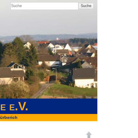
Suche
e e.V.
ürberich