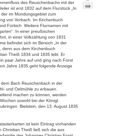
sammenfluss des Reuschenbachs mit der
iler ist erst 1832 auf dem Flurstück „In
b, der im Mündungsgebiet zum
tung von Vorbach. Im Kirchenbuch
und Fürbich. Weitere Flurnamen mit
rten“. In einer preußischen
nt, in einer Volkzählung von 1831
me befindet sich im Bereich „In der
s, denn aus dem Kirchenbuch
tian Theiß 1834 und 1835 lebt. Er
in paar Jahre auf und ging nach Forst
dem Jahre 1835 geht folgende Anzeige
Nach oben
auf dem Bach Reuschenbach in der
hl- und Oelmühle zu erbauen.
 geltend machen zu können, werden
8 Wochen sowohl bei der Königl.
bringen. Bielstein, den 13. August 1835
atasterkarten ist kein Eintrag vorhanden
Christian Theiß ließ sich die aus
rfamilie des Johannes Christian Forst