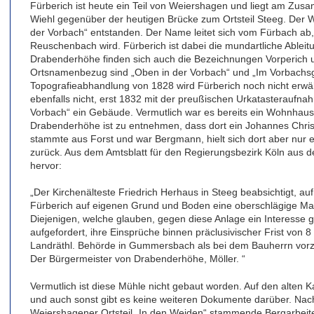
Fürberich ist heute ein Teil von Weiershagen und liegt am Zu
Wiehl gegenüber der heutigen Brücke zum Ortsteil Steeg. Der We
der Vorbach“ entstanden. Der Name leitet sich vom Fürbach a
Reuschenbach wird. Fürberich ist dabei die mundartliche Ablei
Drabenderhöhe finden sich auch die Bezeichnungen Vorperich 
Ortsnamenbezug sind „Oben in der Vorbach“ und „Im Vorbachsga
Topografieabhandlung von 1828 wird Fürberich noch nicht erwäh
ebenfalls nicht, erst 1832 mit der preußischen Urkatasteraufnah
Vorbach“ ein Gebäude. Vermutlich war es bereits ein Wohnhau
Drabenderhöhe ist zu entnehmen, dass dort ein Johannes Chris
stammte aus Forst und war Bergmann, hielt sich dort aber nur e
zurück. Aus dem Amtsblatt für den Regierungsbezirk Köln aus 
hervor:
„Der Kirchenälteste Friedrich Herhaus in Steeg beabsichtigt, 
Fürberich auf eigenen Grund und Boden eine oberschlägige Ma
Diejenigen, welche glauben, gegen diese Anlage ein Interesse
aufgefordert, ihre Einsprüche binnen präclusivischer Frist von 
Landräthl. Behörde in Gummersbach als bei dem Bauherrn vorzu
Der Bürgermeister von Drabenderhöhe, Möller. “
Vermutlich ist diese Mühle nicht gebaut worden. Auf den alten K
und auch sonst gibt es keine weiteren Dokumente darüber. Nach 
Weiershagener Ortsteil „In den Weiden“ stammende Bergarbeite