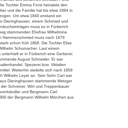
 Die Tochter Emma Forst heiratete den
r und die Familie hat bis etwa 1884 in
gezogen. Um etwa 1840 enstand ein
ei Dieringhausen, einem Schmied und
nbucheinträgen muss es in Fürberich
Steeg stammenden Ehefrau Wilhelmina
 ein Hammerschmied muss nach 1879
starb schon früh 1868. Die Tochter Elise
 Wilhelm Schumacher. Laut einem
nterhielt er in Fürberich eine Gerberei.
tammende August Schneider. Er war
alienhandel. Spezerei bzw. Viktalien
ittel. Weiterhin siedelte sich nach 1858
 Wilhelm Leyer an. Sein Sohn Carl war
aus Dieringhausen stammende Metzger
der Schreiner, Wirt und Treppenbauer
warenhändler und Bergmann Carl
1900 der Bergmann Wilhelm Mörchen aus