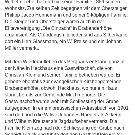
Wilhelm Leber hat dort mit seiner Familie 1889 seinen
Wohnsitz. Zur selben Zeit begegnen wir dem Obersteiger
Philipp Jacob Hennemann und seiner 9-köpfigen Familie.
Die Steiger und Obersteiger waren auch in der
Elitevereinigung „Die Eintracht“ in Drabenderhöhe
organisiert. Als Gründungsmitglieder sind aus Silberkaule
dort ein Herr Glassmann, ein W. Preiss und ein Johann
Müller vermerkt.
Mit dem Wiederaufleben des Bergbaus entstand ganz in
der Nähe in Heckhaus eine Gastwirtschaft, die von
Christian Klein und seiner Familie betrieben wurde. Er
gehörte ebenfalls zur evangelischen Kirchengemeinde
Drabenderhöhe, obwohl Heckhaus, wo nur ein Haus
stand, bereits zur Gemeinde Much gehörte. Die
Gastwirtschaft wurde wohl mit Schliessung der Grube
aufgegeben. In einem preussischen Adressbuch von 1901
sind dort noch die Witwe Johannes Haeger als Ackerin
und Wilhelm Kreuzer als Jagdaufseher vermerkt. Die
Familie Klein zog nach der Schliessung der Grube nach
Scheidt zurück und führte dort den Gasthof Klein weiter.