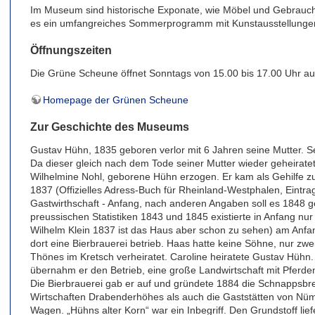
Im Museum sind historische Exponate, wie Möbel und Gebrauch
es ein umfangreiches Sommerprogramm mit Kunstausstellunge
Öffnungszeiten
Die Grüne Scheune öffnet Sonntags von 15.00 bis 17.00 Uhr au
Homepage der Grünen Scheune
Zur Geschichte des Museums
Gustav Hühn, 1835 geboren verlor mit 6 Jahren seine Mutter. Sei
Da dieser gleich nach dem Tode seiner Mutter wieder geheiratet
Wilhelmine Nohl, geborene Hühn erzogen. Er kam als Gehilfe 
1837 (Offizielles Adress-Buch für Rheinland-Westphalen, Eintra
Gastwirthschaft - Anfang, nach anderen Angaben soll es 1848 g
preussischen Statistiken 1843 und 1845 existierte in Anfang nu
Wilhelm Klein 1837 ist das Haus aber schon zu sehen) am Anfan
dort eine Bierbrauerei betrieb. Haas hatte keine Söhne, nur zw
Thönes im Kretsch verheiratet. Caroline heiratete Gustav Hühn
übernahm er den Betrieb, eine große Landwirtschaft mit Pfer
Die Bierbrauerei gab er auf und gründete 1884 die Schnappsbre
Wirtschaften Drabenderhöhes als auch die Gaststätten von Nüm
Wagen. „Hühns alter Korn“ war ein Inbegriff. Den Grundstoff li