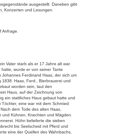
sgegenstände ausgestellt. Daneben gibt
n, Konzerten und Lesungen.
f Anfrage.
n Vater starb als er 17 Jahre alt war.
 hatte, wurde er von seiner Tante
zu Johannes Ferdinand Haas, der sich um
g 1838: Haas, Ferd., Bierbrauerei und
ebaut worden sein, laut den
r ein Haus, auf der Zeichnung von
g ein stattliches Haus gebaut hatte und
ei Töchter, eine war mit dem Schmied
. Nach dem Tode des alten Haas,
den und Kühnen, Knechten und Mägden.
nnerei. Hühn belieferte die sieben
brecht bis Seelscheid mit Pferd und
eferte eine der Quellen des Wahnbachs,