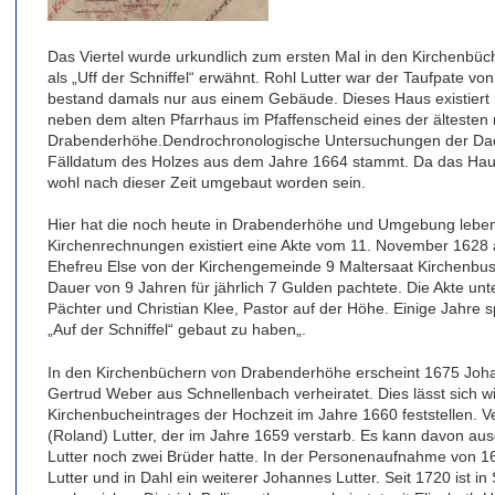
Das Viertel wurde urkundlich zum ersten Mal in den Kirchenbü
als „Uff der Schniffel“ erwähnt. Rohl Lutter war der Taufpate vo
bestand damals nur aus einem Gebäude. Dieses Haus existiert
neben dem alten Pfarrhaus im Pfaffenscheid eines der älteste
Drabenderhöhe.Dendrochronologische Untersuchungen der Da
Fälldatum des Holzes aus dem Jahre 1664 stammt. Da das Haus 
wohl nach dieser Zeit umgebaut worden sein.
Hier hat die noch heute in Drabenderhöhe und Umgebung lebend
Kirchenrechnungen existiert eine Akte vom 11. November 1628 a
Ehefreu Else von der Kirchengemeinde 9 Maltersaat Kirchenbusc
Dauer von 9 Jahren für jährlich 7 Gulden pachtete. Die Akte un
Pächter und Christian Klee, Pastor auf der Höhe. Einige Jahre 
„Auf der Schniffel“ gebaut zu haben„.
In den Kirchenbüchern von Drabenderhöhe erscheint 1675 Johann
Gertrud Weber aus Schnellenbach verheiratet. Dies lässt sich
Kirchenbucheintrages der Hochzeit im Jahre 1660 feststellen. Ve
(Roland) Lutter, der im Jahre 1659 verstarb. Es kann davon 
Lutter noch zwei Brüder hatte. In der Personenaufnahme von 167
Lutter und in Dahl ein weiterer Johannes Lutter. Seit 1720 ist in 