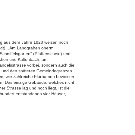
ung aus dem Jahre 1828 weisen noch
heidt), „Am Landgraben oberm
m Schniffelsgarten“ (Pfaffenscheid) und
ächen und Kaltenbach, am
e Handelsstrasse vorbei, sondern auch die
ch und den späteren Gemeindegrenzen
en, wie zahlreiche Flurnamen beweisen
um. Das einzige Gebäude, welches nicht
r Strasse lag und noch liegt, ist die
hundert entstandenen vier Häuser,