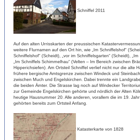
Schniffel 2011
Auf den alten Urrisskarten der preussischen Katastervermess
weitere Flurnamen auf den Ort hin, wie „Im Schniffelshof“ (Sc
Schniffelshof“ (Scheidt), „vor im Schniffelsgarten“ (Scheidt), „I
„Im Schniffels Schimmelhau“ (Velten – Im Bereich zwischen Br
Hipperichsiefen). Am Ortsteil Schniffel verlief nicht nur die alt
frühere bergische Amtsgrenze zwischen Windeck und Steinba
zwischen Much und Engelskirchen. Dabei trennte ein Landgrab
die beiden Ämter. Die Strasse lag noch auf Windecker Territori
zur Gemeinde Engelskirchen gehörte und nördlich der Alten Kölne
heutige Hausnummer 20. Alle anderen, vorallem die im 19. Jahr
gehörten bereits zum Ortsteil Anfang.
Katasterkarte von 1828