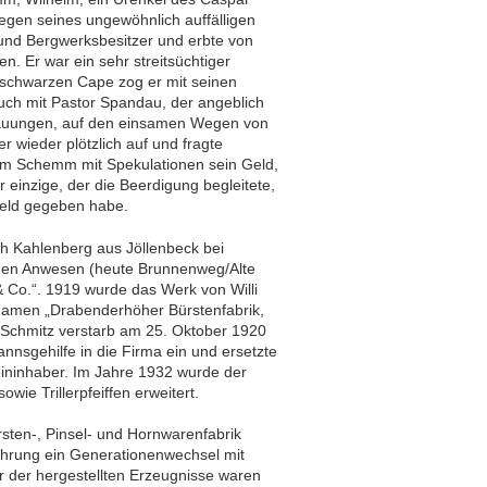
egen seines ungewöhnlich auffälligen
d Bergwerksbesitzer und erbte von
. Er war ein sehr streitsüchtiger
 schwarzen Cape zog er mit seinen
ch mit Pastor Spandau, der angeblich
rauungen, auf den einsamen Wegen von
wieder plötzlich auf und fragte
om Schemm mit Spekulationen sein Geld,
 einzige, der die Beerdigung begleitete,
kgeld gegeben habe.
 Kahlenberg aus Jöllenbeck bei
hen Anwesen (heute Brunnenweg/Alte
 Co.“. 1919 wurde das Werk von Willi
amen „Drabenderhöher Bürstenfabrik,
li Schmitz verstarb am 25. Oktober 1920
nnsgehilfe in die Firma ein und ersetzte
eininhaber. Im Jahre 1932 wurde der
wie Trillerpfeiffen erweitert.
sten-, Pinsel- und Hornwarenfabrik
ührung ein Generationenwechsel mit
 der hergestellten Erzeugnisse waren