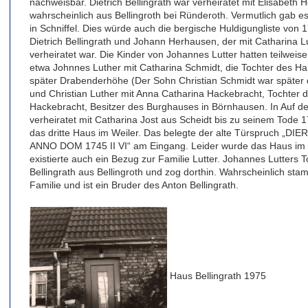
nachweisbar. Dietrich Bellingrath war verheiratet mit Elisabeth 
wahrscheinlich aus Bellingroth bei Ründeroth. Vermutlich gab 
in Schniffel. Dies würde auch die bergische Huldigungliste von
Dietrich Bellingrath und Johann Herhausen, der mit Catharina L
verheiratet war. Die Kinder von Johannes Lutter hatten teilweise
etwa Johnnes Luther mit Catharina Schmidt, die Tochter des H
später Drabenderhöhe (Der Sohn Christian Schmidt war später d
und Christian Luther mit Anna Catharina Hackebracht, Tochter
Hackebracht, Besitzer des Burghauses in Börnhausen. In Auf der 
verheiratet mit Catharina Jost aus Scheidt bis zu seinem Tode 17
das dritte Haus im Weiler. Das belegte der alte Türspruch
ANNO DOM 1745 II VI“ am Eingang. Leider wurde das Haus im 
existierte auch ein Bezug zur Familie Lutter. Johannes Lutters
Bellingrath aus Bellingroth und zog dorthin. Wahrscheinlich stam
Familie und ist ein Bruder des Anton Bellingrath.
Haus Bellingrath 1975