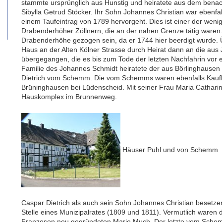
stammte ursprünglich aus Hunstig und heiratete aus dem benach
Sibylla Getrud Stöcker. Ihr Sohn Johannes Christian war ebenfa
einem Taufeintrag von 1789 hervorgeht. Dies ist einer der wen
Drabenderhöher Zöllnern, die an der nahen Grenze tätig waren
Drabenderhöhe gezogen sein, da er 1744 hier beerdigt wurde. Üb
Haus an der Alten Kölner Strasse durch Heirat dann an die au
übergegangen, die es bis zum Tode der letzten Nachfahrin vor e
Familie des Johannes Schmidt heiratete der aus Börlinghause
Dietrich vom Schemm. Die vom Schemms waren ebenfalls Kaufle
Brüninghausen bei Lüdenscheid. Mit seiner Frau Maria Cathari
Hauskomplex im Brunnenweg.
Häuser Puhl und von Schemm
Caspar Dietrich als auch sein Sohn Johannes Christian besetz
Stelle eines Munizipalrates (1809 und 1811). Vermutlich waren
Franzosen neu gegründeten Marie Much. Der letzte vom Schem