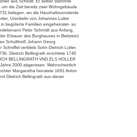
Höhler aus Scheidt. Er selber stammte
es um die Zeit bereits zwei Wohngebäude
 1731 belegen, wo die Haushaltsvorstände
utter, Urenkelin von Johannes Lutter
 in begüterte Familien eingeheiratet- so
andelsmann Peter Schmidt aus Anfang,
er Erbauer des Burghauses in Bielstein)
 des Schultheiß Johann Georg
Schniffel verblieb Sohn Dietrich Lutter,
36. Dietrich Bellingrath errichtete 1745
 „DIERICH BELLINGRATH VND ELS HOLLER
Jahre 2000 abgerissen. Wahrscheinlich
 Tochter Margaretha heiratete 1691 Anton
mt Dietrich Bellingrath aus dieser