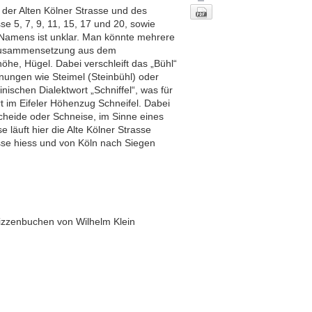
n der Alten Kölner Strasse und des
e 5, 7, 9, 11, 15, 17 und 20, sowie
s Namens ist unklar. Man könnte mehrere
rzusammensetzung aus dem
öhe, Hügel. Dabei verschleift das „Bühl“
ungen wie Steimel (Steinbühl) oder
ischen Dialektwort „Schniffel“, was für
t im Eifeler Höhenzug Schneifel. Dabei
Scheide oder Schneise, im Sinne eines
läuft hier die Alte Kölner Strasse
asse hiess und von Köln nach Siegen
Nach oben
kizzenbuchen von Wilhelm Klein