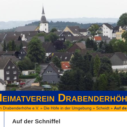
eimatverein Drabenderhöh
n Drabenderhöhe e.V.
»
Die Höfe in der Umgebung
»
Scheidt
»
Auf de
Auf der Schniffel