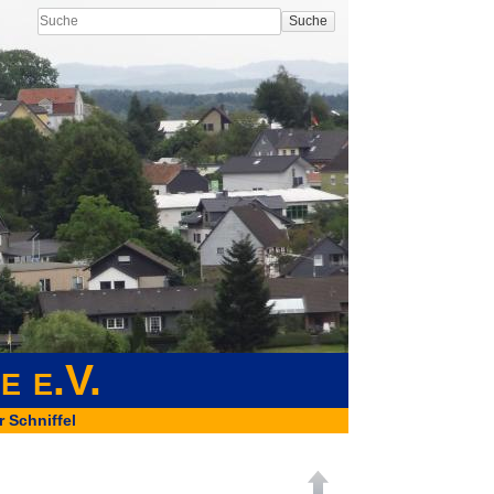
Suche
e e.V.
r Schniffel