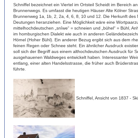
Schniffel bezeichnet ein Viertel im Ortsteil Scheidt im Bereich a
Brunnenwegs. Es umfasst die heutigen Häuser Alte Kölner Strass
Brunnenweg 1a, 1b, 2, 2a, 4, 6, 8, 10 und 12. Die Herkunft de
Deutungen heranziehen. Eine Möglichkeit wäre eine Wortpaa
mittelhochdeutschen „snîwe“ = schneien und „būhel“ = Bühl, Anh
im homburgischen Dialekt wie auch in anderen Geländebezeichn
Hömel (Hoher Bühl). Ein anderer Bezug ergibt sich aus dem rhein
feinen Regen oder Schnee steht. Ein ähnlicher Ausdruck existier
soll sich der Begriff aus einem althochdeutschen Ausdruck für 
ausgehauenen Waldweges entwickelt haben. Interessanter Weise 
entlang, einer alten Handelsstrasse, die früher auch Brüderstr
führte.
Schniffel, Ansicht von 1837 - S