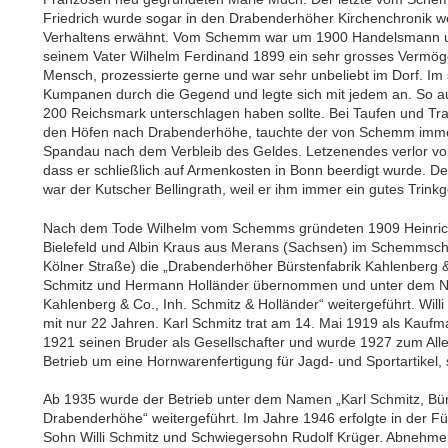
Friedrich wurde sogar in den Drabenderhöher Kirchenchronik w
Verhaltens erwähnt. Vom Schemm war um 1900 Handelsmann un
seinem Vater Wilhelm Ferdinand 1899 ein sehr grosses Vermögen
Mensch, prozessierte gerne und war sehr unbeliebt im Dorf. Im
Kumpanen durch die Gegend und legte sich mit jedem an. So au
200 Reichsmark unterschlagen haben sollte. Bei Taufen und T
den Höfen nach Drabenderhöhe, tauchte der von Schemm immer 
Spandau nach dem Verbleib des Geldes. Letzenendes verlor v
dass er schließlich auf Armenkosten in Bonn beerdigt wurde. Der
war der Kutscher Bellingrath, weil er ihm immer ein gutes Trin
Nach dem Tode Wilhelm vom Schemms gründeten 1909 Heinrich
Bielefeld und Albin Kraus aus Merans (Sachsen) im Schemmsc
Kölner Straße) die „Drabenderhöher Bürstenfabrik Kahlenberg &
Schmitz und Hermann Holländer übernommen und unter dem N
Kahlenberg & Co., Inh. Schmitz & Holländer“ weitergeführt. Wil
mit nur 22 Jahren. Karl Schmitz trat am 14. Mai 1919 als Kaufma
1921 seinen Bruder als Gesellschafter und wurde 1927 zum All
Betrieb um eine Hornwarenfertigung für Jagd- und Sportartikel, so
Ab 1935 wurde der Betrieb unter dem Namen „Karl Schmitz, Bür
Drabenderhöhe“ weitergeführt. Im Jahre 1946 erfolgte in der F
Sohn Willi Schmitz und Schwiegersohn Rudolf Krüger. Abnehmer