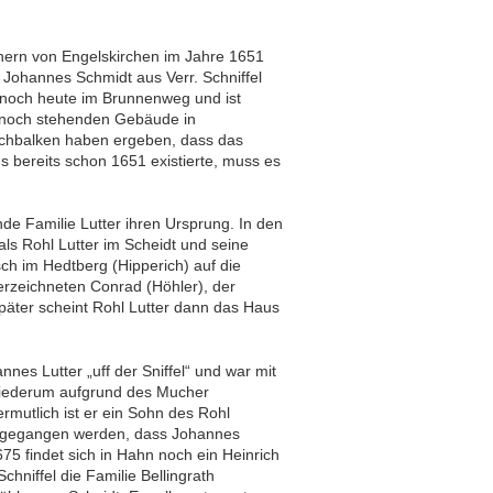
chern von Engelskirchen im Jahre 1651
n Johannes Schmidt aus Verr. Schniffel
 noch heute im Brunnenweg und ist
n noch stehenden Gebäude in
chbalken haben ergeben, dass das
bereits schon 1651 existierte, muss es
e Familie Lutter ihren Ursprung. In den
ls Rohl Lutter im Scheidt und seine
h im Hedtberg (Hipperich) auf die
terzeichneten Conrad (Höhler), der
später scheint Rohl Lutter dann das Haus
es Lutter „uff der Sniffel“ und war mit
 wiederum aufgrund des Mucher
rmutlich ist er ein Sohn des Rohl
ausgegangen werden, dass Johannes
5 findet sich in Hahn noch ein Heinrich
Schniffel die Familie Bellingrath