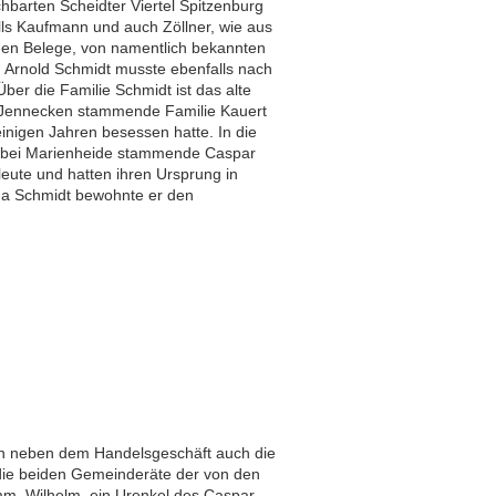
barten Scheidter Viertel Spitzenburg
lls Kaufmann und auch Zöllner, wie aus
igen Belege, von namentlich bekannten
. Arnold Schmidt musste ebenfalls nach
er die Familie Schmidt ist das alte
s Jennecken stammende Familie Kauert
inigen Jahren besessen hatte. In die
n bei Marienheide stammende Caspar
ute und hatten ihren Ursprung in
na Schmidt bewohnte er den
en neben dem Handelsgeschäft auch die
 die beiden Gemeinderäte der von den
m, Wilhelm, ein Urenkel des Caspar