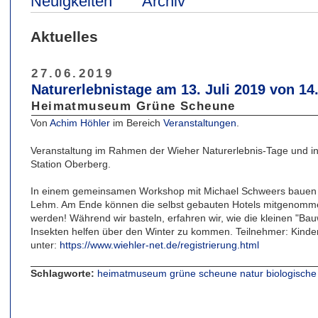
Neuigkeiten
Archiv
Aktuelles
27.06.2019
Naturerlebnistage am 13. Juli 2019 von 14
Heimatmuseum Grüne Scheune
Von
Achim Höhler
im Bereich
Veranstaltungen
.
Veranstaltung im Rahmen der Wieher Naturerlebnis-Tage und in
Station Oberberg.
In einem gemeinsamen Workshop mit Michael Schweers bauen wi
Lehm. Am Ende können die selbst gebauten Hotels mitgenomm
werden! Während wir basteln, erfahren wir, wie die kleinen "B
Insekten helfen über den Winter zu kommen. Teilnehmer: Kind
unter:
https://www.wiehler-net.de/registrierung.html
Schlagworte:
heimatmuseum
grüne
scheune
natur
biologische