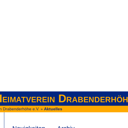
eimatverein Drabenderhöh
n Drabenderhöhe e.V.
»
Aktuelles