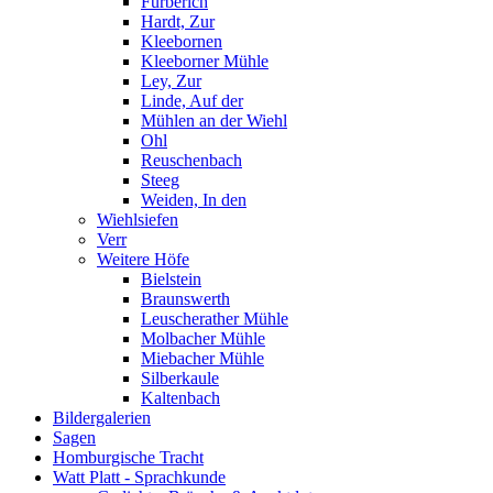
Fürberich
Hardt, Zur
Kleebornen
Kleeborner Mühle
Ley, Zur
Linde, Auf der
Mühlen an der Wiehl
Ohl
Reuschenbach
Steeg
Weiden, In den
Wiehlsiefen
Verr
Weitere Höfe
Bielstein
Braunswerth
Leuscherather Mühle
Molbacher Mühle
Miebacher Mühle
Silberkaule
Kaltenbach
Bildergalerien
Sagen
Homburgische Tracht
Watt Platt - Sprachkunde