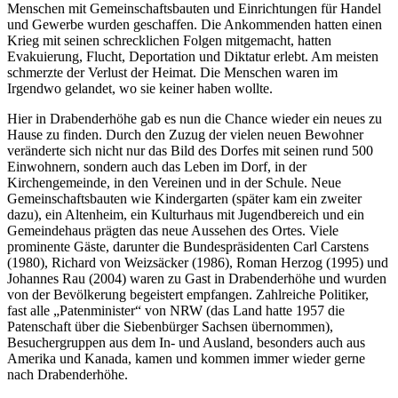
Menschen mit Gemeinschaftsbauten und Einrichtungen für Handel
und Gewerbe wurden geschaffen. Die Ankommenden hatten einen
Krieg mit seinen schrecklichen Folgen mitgemacht, hatten
Evakuierung, Flucht, Deportation und Diktatur erlebt. Am meisten
schmerzte der Verlust der Heimat. Die Menschen waren im
Irgendwo gelandet, wo sie keiner haben wollte.
Hier in Drabenderhöhe gab es nun die Chance wieder ein neues zu
Hause zu finden. Durch den Zuzug der vielen neuen Bewohner
veränderte sich nicht nur das Bild des Dorfes mit seinen rund 500
Einwohnern, sondern auch das Leben im Dorf, in der
Kirchengemeinde, in den Vereinen und in der Schule. Neue
Gemeinschaftsbauten wie Kindergarten (später kam ein zweiter
dazu), ein Altenheim, ein Kulturhaus mit Jugendbereich und ein
Gemeindehaus prägten das neue Aussehen des Ortes. Viele
prominente Gäste, darunter die Bundespräsidenten Carl Carstens
(1980), Richard von Weizsäcker (1986), Roman Herzog (1995) und
Johannes Rau (2004) waren zu Gast in Drabenderhöhe und wurden
von der Bevölkerung begeistert empfangen. Zahlreiche Politiker,
fast alle „Patenminister“ von NRW (das Land hatte 1957 die
Patenschaft über die Siebenbürger Sachsen übernommen),
Besuchergruppen aus dem In- und Ausland, besonders auch aus
Amerika und Kanada, kamen und kommen immer wieder gerne
nach Drabenderhöhe.