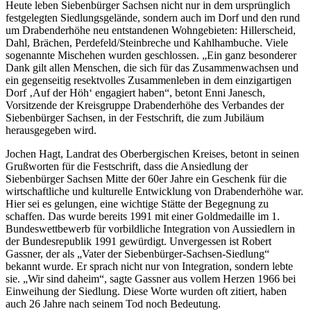
Heute leben Siebenbürger Sachsen nicht nur in dem ursprünglich
festgelegten Siedlungsgelände, sondern auch im Dorf und den rund
um Drabenderhöhe neu entstandenen Wohngebieten: Hillerscheid,
Dahl, Brächen, Perdefeld/Steinbreche und Kahlhambuche. Viele
sogenannte Mischehen wurden geschlossen. „Ein ganz besonderer
Dank gilt allen Menschen, die sich für das Zusammenwachsen und
ein gegenseitig resektvolles Zusammenleben in dem einzigartigen
Dorf ‚Auf der Höh‘ engagiert haben“, betont Enni Janesch,
Vorsitzende der Kreisgruppe Drabenderhöhe des Verbandes der
Siebenbürger Sachsen, in der Festschrift, die zum Jubiläum
herausgegeben wird.
Jochen Hagt, Landrat des Oberbergischen Kreises, betont in seinen
Grußworten für die Festschrift, dass die Ansiedlung der
Siebenbürger Sachsen Mitte der 60er Jahre ein Geschenk für die
wirtschaftliche und kulturelle Entwicklung von Drabenderhöhe war.
Hier sei es gelungen, eine wichtige Stätte der Begegnung zu
schaffen. Das wurde bereits 1991 mit einer Goldmedaille im 1.
Bundeswettbewerb für vorbildliche Integration von Aussiedlern in
der Bundesrepublik 1991 gewürdigt. Unvergessen ist Robert
Gassner, der als „Vater der Siebenbürger-Sachsen-Siedlung“
bekannt wurde. Er sprach nicht nur von Integration, sondern lebte
sie. „Wir sind daheim“, sagte Gassner aus vollem Herzen 1966 bei
Einweihung der Siedlung. Diese Worte wurden oft zitiert, haben
auch 26 Jahre nach seinem Tod noch Bedeutung.