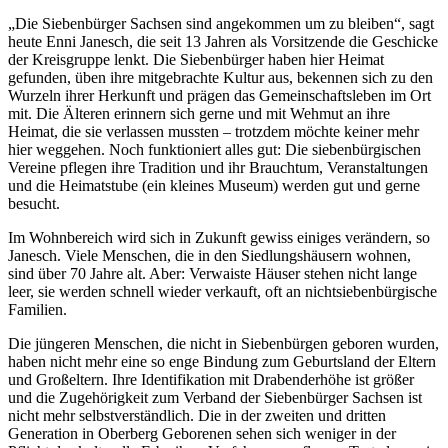
„Die Siebenbürger Sachsen sind angekommen um zu bleiben“, sagt
heute Enni Janesch, die seit 13 Jahren als Vorsitzende die Geschicke
der Kreisgruppe lenkt. Die Siebenbürger haben hier Heimat
gefunden, üben ihre mitgebrachte Kultur aus, bekennen sich zu den
Wurzeln ihrer Herkunft und prägen das Gemeinschaftsleben im Ort
mit. Die Älteren erinnern sich gerne und mit Wehmut an ihre
Heimat, die sie verlassen mussten – trotzdem möchte keiner mehr
hier weggehen. Noch funktioniert alles gut: Die siebenbürgischen
Vereine pflegen ihre Tradition und ihr Brauchtum, Veranstaltungen
und die Heimatstube (ein kleines Museum) werden gut und gerne
besucht.
Im Wohnbereich wird sich in Zukunft gewiss einiges verändern, so
Janesch. Viele Menschen, die in den Siedlungshäusern wohnen,
sind über 70 Jahre alt. Aber: Verwaiste Häuser stehen nicht lange
leer, sie werden schnell wieder verkauft, oft an nichtsiebenbürgische
Familien.
Die jüngeren Menschen, die nicht in Siebenbürgen geboren wurden,
haben nicht mehr eine so enge Bindung zum Geburtsland der Eltern
und Großeltern. Ihre Identifikation mit Drabenderhöhe ist größer
und die Zugehörigkeit zum Verband der Siebenbürger Sachsen ist
nicht mehr selbstverständlich. Die in der zweiten und dritten
Generation in Oberberg Geborenen sehen sich weniger in der