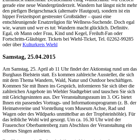
gerade eine neue Wandergründerzeit. Wandern hat längst nicht mehr
den piefigen Beigeschmack (alternativ Hautgout), sondern ist ein
hipper Freizeitsport gestresster Großstädter – quasi eine
entschleunigende Ersatzreligion für Wellness-Suchende. Doch egal
wie, warum und wer es tut: Wandern macht glücklich. Definitiv.
Egal, ob Mann oder Frau, Kind und Kegel, Freiluft-Fan oder
Fortschritts-Gläubiger. Tickets bei Wiehl-Ticket, Tel. 02262-99285
oder über
Kulturkreis Wiehl
Samstag, 25.04.2015
Am Samstag, 25. April ab 11 Uhr findet der Aktionstag rund um das
Burghaus Bielstein statt. Es kommen zahlreiche Aussteller, die sich
mit dem Thema Wandern, Wald, Natur und Outdoor beschäftigen.
Kommen Sie mit Ihnen ins Gespräch, informieren Sie sich über die
zahlreichen Angebote im Wiehler Stadtgebiet und tauschen Sie sich
mit Gleichgesinnten aus. Der Veranstaltungsraum im 3. OG bietet
Ihnen ein passendes Vortrags- und Informationsprogramm (z. B. der
Heimatvereine und Vorstellung vom Museum Achse, Rad und
Wagen oder des Wildparks unmittelbar an der Tropfsteinhöhle). Für
das leibliche Wohl wird gesorgt. Um ca. 16.30 Uhr wird der
Frauenchor Oberbantenberg zum Abschluss der Veranstaltung ein
offenes Singen anbieten.