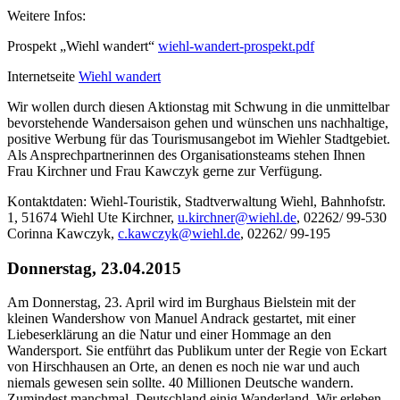
Weitere Infos:
Prospekt „Wiehl wandert“
wiehl-wandert-prospekt.pdf
Internetseite
Wiehl wandert
Wir wollen durch diesen Aktionstag mit Schwung in die unmittelbar
bevorstehende Wandersaison gehen und wünschen uns nachhaltige,
positive Werbung für das Tourismusangebot im Wiehler Stadtgebiet.
Als Ansprechpartnerinnen des Organisationsteams stehen Ihnen
Frau Kirchner und Frau Kawczyk gerne zur Verfügung.
Kontaktdaten: Wiehl-Touristik, Stadtverwaltung Wiehl, Bahnhofstr.
1, 51674 Wiehl Ute Kirchner,
u.kirchner@wiehl.de
, 02262/ 99-530
Corinna Kawczyk,
c.kawczyk@wiehl.de
, 02262/ 99-195
Donnerstag, 23.04.2015
Am Donnerstag, 23. April wird im Burghaus Bielstein mit der
kleinen Wandershow von Manuel Andrack gestartet, mit einer
Liebeserklärung an die Natur und einer Hommage an den
Wandersport. Sie entführt das Publikum unter der Regie von Eckart
von Hirschhausen an Orte, an denen es noch nie war und auch
niemals gewesen sein sollte. 40 Millionen Deutsche wandern.
Zumindest manchmal. Deutschland einig Wanderland. Wir erleben