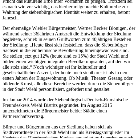
Pflicht das kulturelle Erbe ihrer Vorfahren zu pflegen. Trotzdem sei
es nach wie vor wichtig, das hierher mitgebrachte Kulturerbe zur
Wahrung der siebenbürgischen Identität weiter zu erhalten, betont
Janesch.
Der ehemalige Wiehler Bürgermeister, Werner Becker-Blonigen, der
während seiner 36jährigen Amtszeit die Entwicklung der Siedlung
begleitete, schrieb in seinen Grußworten zum 40jährigen Bestehen
der Siedlung: „Heute lässt sich feststellen, dass die Siebenbürger
Sachsen in die einheimische Bevölkerung hineingewachsen sind.
Sie stellen jetzt gut 12% (heute sind es 15%) der Stadt Wiehl und
bilden einen wichtigen integralen Bevölkerungsanteil, auf den wir
alle stolz sind.“ Noch wichtiger sei ihr kultureller und
gesellschaftlicher Akzent, der heute noch sichtbarer ist als in den
ersten Jahren der Eingewöhnung. Ob Musik, Theater, Gesang oder
bildende Kunst, alle diese Bereiche werden durch die Siebenbürger
in der Stadt Wiehl personifiziert, gefördert und gestaltet.
Im Januar 2014 wurde der Siebenbürgisch-Deutsch-Rumänische
Freundeskreis Wiehl-Bistritz gegründet. Im August 2015
unterzeichneten die Bürgermeister beider Städte einen
Partnerschaftsvertrag.
Bürger und Bürgerinnen aus der Siedlung haben sich als
Stadtverordnete in der Stadt Wiehl und als Kreistagsmitglieder im
Kreistag des Oberbergischen Kreises engagiert und werden es auch