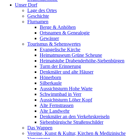
Unser Dorf
Lage des Ortes
Geschichte
Flurnamen
Berge & Anhöhen
Ortsnamen & Genealogie
Gewässer
Tourismus & Sehenswertes
Evangelische Kirche
Heimatmuseum Grüne Scheune
Heimatstube Drabenderhöhe-Siebenbürgen
Turm der Erinnerung
Denkmäler und alte Häuser
Hönerborn
Silberkaule
Aussichtsturm Hohe Warte
Schwimmbad in Verr
Aussichtsturm Löher Kopf
Alte Fernstrassen
Alte Landwehr
Denkmäler an den Verkehrskreiseln
Siebenbürgische Straßenschilder
Das Wappen
Vereine, Kunst & Kultur, Kirchen & Medizinische
Versorgung