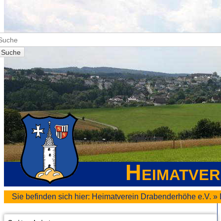
Suche
Heimatver
Sie befinden sich hier:
Heimatverein Drabenderhöhe e.V.
»