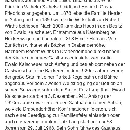
Gastwirts Johannes Peter Lutter. 1855 sind als Wirte
Friedrich Wilhelm Sichelschmidt und Heinrich Caspar
Friedrichs angegeben. Um 1878 lebte die Familie Herder
in Anfang und um 1893 wurde die Wirtschaft von Robert
Wirths betrieben. Nach 1900 kam das Haus in den Besitz
von Ewald Kalscheuer. Er stammte aus Käfernberg bei
Hückeswagen und heiratete 1898 Emilie Heu aus Verr.
Zunächst wirkte er als Bäcker in Drabenderhöhe.
Nachdem Robert Wirths in Drabenderhöhe direkt neben
der Kirche ein neues Gasthaus errichtete, wechselte
Ewald Kalscheuer nach Anfang und betrieb dort neben der
Gastwirtschaft eine Bäckerei. In den 1920er Jahren wurde
der große Saal mit einer Parkett-Kegelbahn und Bühne
angebaut. Vor dem Zweiten Weltkrieg ging der Betrieb an
seinen Schwiegersohn, dem Sattler Fritz Lang über. Ewald
Kalscheuer starb am 3. Dezember 1941. Anfang der
1950er Jahre erweiterte er den Saalbau um einen Anbau,
wo viele Drabenderhöher Konfirmationen feierten, sich
nach einer Beerdigung zur Familienfeier einfanden oder
auch die Vereine probten. Fritz Lang starb mit nur 58
Jahren am 29. Juli 1968. Sein Sohn führte das Gasthaus,