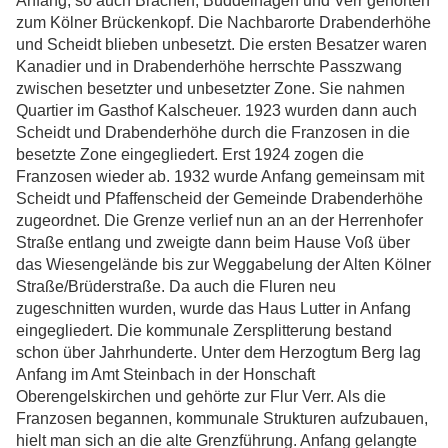
Anfang, so auch Brächen, Büddelhagen und Verr gehörten
zum Kölner Brückenkopf. Die Nachbarorte Drabenderhöhe
und Scheidt blieben unbesetzt. Die ersten Besatzer waren
Kanadier und in Drabenderhöhe herrschte Passzwang
zwischen besetzter und unbesetzter Zone. Sie nahmen
Quartier im Gasthof Kalscheuer. 1923 wurden dann auch
Scheidt und Drabenderhöhe durch die Franzosen in die
besetzte Zone eingegliedert. Erst 1924 zogen die
Franzosen wieder ab. 1932 wurde Anfang gemeinsam mit
Scheidt und Pfaffenscheid der Gemeinde Drabenderhöhe
zugeordnet. Die Grenze verlief nun an an der Herrenhofer
Straße entlang und zweigte dann beim Hause Voß über
das Wiesengelände bis zur Weggabelung der Alten Kölner
Straße/Brüderstraße. Da auch die Fluren neu
zugeschnitten wurden, wurde das Haus Lutter in Anfang
eingegliedert. Die kommunale Zersplitterung bestand
schon über Jahrhunderte. Unter dem Herzogtum Berg lag
Anfang im Amt Steinbach in der Honschaft
Oberengelskirchen und gehörte zur Flur Verr. Als die
Franzosen begannen, kommunale Strukturen aufzubauen,
hielt man sich an die alte Grenzführung. Anfang gelangte