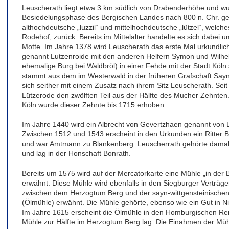
Leuscherath liegt etwa 3 km südlich von Drabenderhöhe und wu
Besiedelungsphase des Bergischen Landes nach 800 n. Chr. g
althochdeutsche „luzzil“ und mittelhochdeutsche „lützel“, welches 
Rodehof, zurück. Bereits im Mittelalter handelte es sich dabei u
Motte. Im Jahre 1378 wird Leuscherath das erste Mal urkundlic
genannt Lutzenroide mit den anderen Helfern Symon und Wilhe
ehemalige Burg bei Waldbröl) in einer Fehde mit der Stadt Köl
stammt aus dem im Westerwald in der früheren Grafschaft Say
sich seither mit einem Zusatz nach ihrem Sitz Leuscherath. Sei
Lützerode den zwölften Teil aus der Hälfte des Mucher Zehnten.
Köln wurde dieser Zehnte bis 1715 erhoben.
Im Jahre 1440 wird ein Albrecht von Gevertzhaen genannt von 
Zwischen 1512 und 1543 erscheint in den Urkunden ein Ritter B
und war Amtmann zu Blankenberg. Leuscherrath gehörte damal
und lag in der Honschaft Bonrath.
Bereits um 1575 wird auf der Mercatorkarte eine Mühle „in der 
erwähnt. Diese Mühle wird ebenfalls in den Siegburger Verträg
zwischen dem Herzogtum Berg und der sayn-wittgensteinischen 
(Ölmühle) erwähnt. Die Mühle gehörte, ebenso wie ein Gut in N
Im Jahre 1615 erscheint die Ölmühle in den Homburgischen Ren
Mühle zur Hälfte im Herzogtum Berg lag. Die Einahmen der Müh