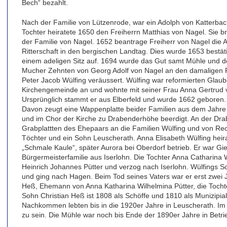
Bech“ bezahlt.
Nach der Familie von Lützenrode, war ein Adolph von Katterbac
Tochter heiratete 1650 den Freiherrn Matthias von Nagel. Sie bra
der Familie von Nagel. 1652 beantrage Freiherr von Nagel die
Ritterschaft in den bergischen Landtag. Dies wurde 1653 bestät
einem adeligen Sitz auf. 1694 wurde das Gut samt Mühle und de
Mucher Zehnten von Georg Adolf von Nagel an den damaligen 
Peter Jacob Wülfing veräussert. Wülfing war reformierten Gla
Kirchengemeinde an und wohnte mit seiner Frau Anna Gertrud 
Ursprünglich stammt er aus Elberfeld und wurde 1662 geboren. 
Davon zeugt eine Wappenplatte beider Familien aus dem Jahre
und im Chor der Kirche zu Drabenderhöhe beerdigt. An der Dra
Grabplattten des Ehepaars an die Familien Wülfing und von Rec
Töchter und ein Sohn Leuscherath. Anna Elisabeth Wülfing heir
„Schmale Kaule“, später Aurora bei Oberdorf betrieb. Er war Gi
Bürgermeisterfamilie aus Iserlohn. Die Tochter Anna Catharina 
Heinrich Johannes Pütter und verzog nach Iserlohn. Wülfings S
und ging nach Hagen. Beim Tod seines Vaters war er erst zwei J
Heß, Ehemann von Anna Katharina Wilhelmina Pütter, die Tocht
Sohn Christian Heß ist 1808 als Schöffe und 1810 als Munizipia
Nachkommen lebten bis in die 1920er Jahre in Leuscherath. Im 
zu sein. Die Mühle war noch bis Ende der 1890er Jahre in Betri