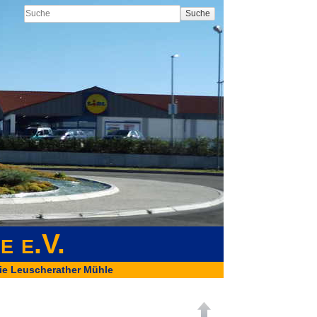
Suche
e e.V.
ie Leuscherather Mühle