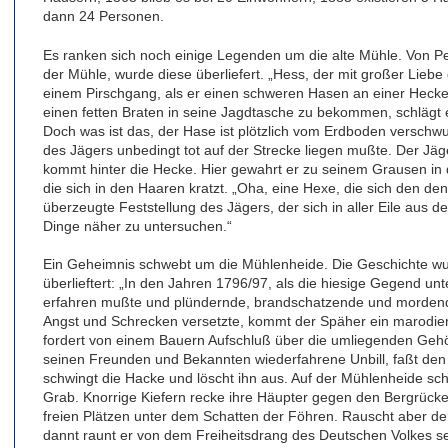
dann 24 Personen.
Es ranken sich noch einige Legenden um die alte Mühle. Von P
der Mühle, wurde diese überliefert. „Hess, der mit großer Liebe
einem Pirschgang, als er einen schweren Hasen an einer Hecke
einen fetten Braten in seine Jagdtasche zu bekommen, schlägt e
Doch was ist das, der Hase ist plötzlich vom Erdboden versc
des Jägers unbedingt tot auf der Strecke liegen mußte. Der J
kommt hinter die Hecke. Hier gewahrt er zu seinem Grausen in 
die sich in den Haaren kratzt. „Oha, eine Hexe, die sich den den
überzeugte Feststellung des Jägers, der sich in aller Eile aus
Dinge näher zu untersuchen.“
Ein Geheimnis schwebt um die Mühlenheide. Die Geschichte wur
überlieftert: „In den Jahren 1796/97, als die hiesige Gegend unt
erfahren mußte und plündernde, brandschatzende und mordend
Angst und Schrecken versetzte, kommt der Späher ein marodi
fordert von einem Bauern Aufschluß über die umliegenden Gehö
seinen Freunden und Bekannten wiederfahrene Unbill, faßt den 
schwingt die Hacke und löscht ihn aus. Auf der Mühlenheide scha
Grab. Knorrige Kiefern recke ihre Häupter gegen den Bergrücke
freien Plätzen unter dem Schatten der Föhren. Rauscht aber d
dannt raunt er von dem Freiheitsdrang des Deutschen Volkes seit