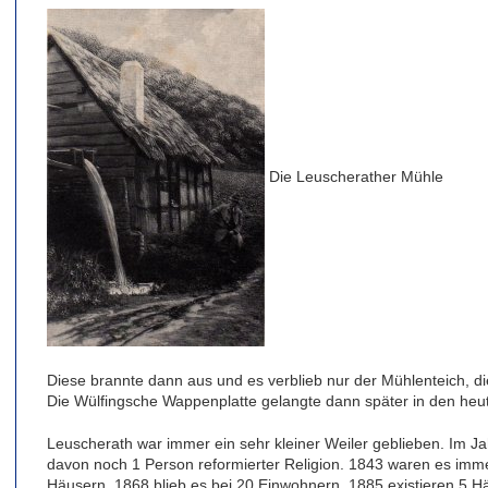
Die Leuscherather Mühle
Diese brannte dann aus und es verblieb nur der Mühlenteich, d
Die Wülfingsche Wappenplatte gelangte dann später in den heut
Leuscherath war immer ein sehr kleiner Weiler geblieben. Im Ja
davon noch 1 Person reformierter Religion. 1843 waren es immer
Häusern, 1868 blieb es bei 20 Einwohnern, 1885 existieren 5 