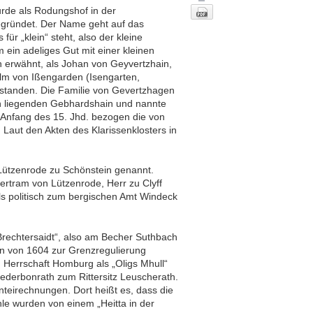
rde als Rodungshof in der
egründet. Der Name geht auf das
für „klein“ steht, also der kleine
m ein adeliges Gut mit einer kleinen
h erwähnt, als Johan von Geyvertzhain,
lm von Ißengarden (Isengarten,
n standen. Die Familie von Gevertzhagen
n liegenden Gebhardshain und nannte
t Anfang des 15. Jhd. bezogen die von
 Laut den Akten des Klarissenklosters in
Nach oben
Lützenrode zu Schönstein genannt.
ertram von Lützenrode, Herr zu Clyff
s politisch zum bergischen Amt Windeck
Brechtersaidt“, also am Becher Suthbach
en von 1604 zur Grenzregulierung
Herrschaft Homburg als „Oligs Mhull“
iederbonrath zum Rittersitz Leuscherath.
teirechnungen. Dort heißt es, dass die
le wurden von einem „Heitta in der