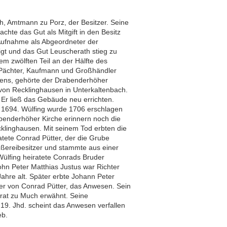
h, Amtmann zu Porz, der Besitzer. Seine
chte das Gut als Mitgift in den Besitz
 Aufnahme als Abgeordneter der
igt und das Gut Leuscherath stieg zu
m zwölften Teil an der Hälfte des
Pächter, Kaufmann und Großhändler
ubens, gehörte der Drabenderhöher
von Recklinghausen in Unterkaltenbach.
Er ließ das Gebäude neu errichten.
 1694. Wülfing wurde 1706 erschlagen
benderhöher Kirche erinnern noch die
klinghausen. Mit seinem Tod erbten die
atete Conrad Pütter, der die Grube
eßereibesitzer und stammte aus einer
Wülfing heiratete Conrads Bruder
ohn Peter Matthias Justus war Richter
ahre alt. Später erbte Johann Peter
er von Conrad Pütter, das Anwesen. Sein
lrat zu Much erwähnt. Seine
19. Jhd. scheint das Anwesen verfallen
eb.