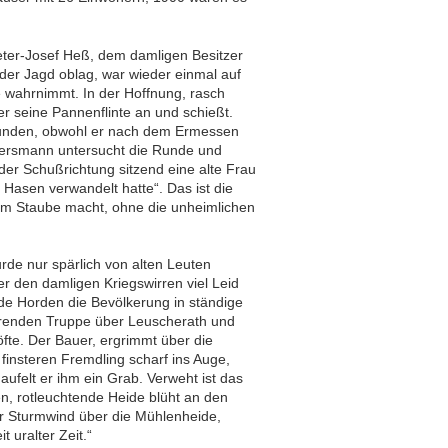
eter-Josef Heß, dem damligen Besitzer
 der Jagd oblag, war wieder einmal auf
 wahrnimmt. In der Hoffnung, rasch
r seine Pannenflinte an und schießt.
hwunden, obwohl er nach dem Ermessen
ägersmann untersucht die Runde und
der Schußrichtung sitzend eine alte Frau
 Hasen verwandelt hatte“. Das ist die
 dem Staube macht, ohne die unheimlichen
de nur spärlich von alten Leuten
er den damligen Kriegswirren viel Leid
e Horden die Bevölkerung in ständige
erenden Truppe über Leuscherath und
fte. Der Bauer, ergrimmt über die
finsteren Fremdling scharf ins Auge,
ufelt er ihm ein Grab. Verweht ist das
n, rotleuchtende Heide blüht an den
er Sturmwind über die Mühlenheide,
 uralter Zeit.“