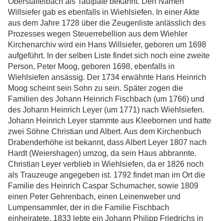
Oberstaffelbach als Taufpate bekannt. Den Namen
Willsiefer gab es ebenfalls in Wiehlsiefen. In einer Akte
aus dem Jahre 1728 über die Zeugenliste anlässlich des
Prozesses wegen Steuerrebellion aus dem Wiehler
Kirchenarchiv wird ein Hans Willsiefer, geboren um 1698
aufgeführt. In der selben Liste findet sich noch eine zweite
Person, Peter Moog, geboren 1698, ebenfalls in
Wiehlsiefen ansässig. Der 1734 erwähnte Hans Heinrich
Moog scheint sein Sohn zu sein. Später zogen die
Familien des Johann Heinrich Fischbach (um 1766) und
des Johann Heinrich Leyer (um 1771) nach Wiehlsiefen.
Johann Heinrich Leyer stammte aus Kleebornen und hatte
zwei Söhne Christian und Albert. Aus dem Kirchenbuch
Drabenderhöhe ist bekannt, dass Albert Leyer 1807 nach
Hardt (Weiershagen) umzog, da sein Haus abbrannte.
Christian Leyer verblieb in Wiehlsiefen, da er 1826 noch
als Trauzeuge angegeben ist. 1792 findet man im Ort die
Familie des Heinrich Caspar Schumacher, sowie 1809
einen Peter Gehrenbach, einen Leinenweber und
Lumpensammler, der in die Familie Fischbach
einheiratete. 1833 lebte ein Johann Philipp Friedrichs in