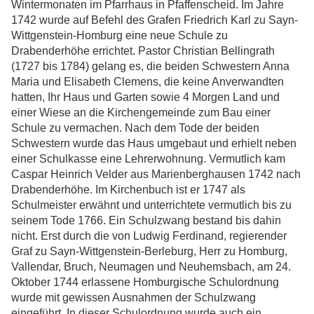
Wintermonaten im Pfarrhaus in Pfaffenscheid. Im Jahre
1742 wurde auf Befehl des Grafen Friedrich Karl zu Sayn-
Wittgenstein-Homburg eine neue Schule zu
Drabenderhöhe errichtet. Pastor Christian Bellingrath
(1727 bis 1784) gelang es, die beiden Schwestern Anna
Maria und Elisabeth Clemens, die keine Anverwandten
hatten, Ihr Haus und Garten sowie 4 Morgen Land und
einer Wiese an die Kirchengemeinde zum Bau einer
Schule zu vermachen. Nach dem Tode der beiden
Schwestern wurde das Haus umgebaut und erhielt neben
einer Schulkasse eine Lehrerwohnung. Vermutlich kam
Caspar Heinrich Velder aus Marienberghausen 1742 nach
Drabenderhöhe. Im Kirchenbuch ist er 1747 als
Schulmeister erwähnt und unterrichtete vermutlich bis zu
seinem Tode 1766. Ein Schulzwang bestand bis dahin
nicht. Erst durch die von Ludwig Ferdinand, regierender
Graf zu Sayn-Wittgenstein-Berleburg, Herr zu Homburg,
Vallendar, Bruch, Neumagen und Neuhemsbach, am 24.
Oktober 1744 erlassene Homburgische Schulordnung
wurde mit gewissen Ausnahmen der Schulzwang
eingeführt. In dieser Schulordnung wurde auch ein