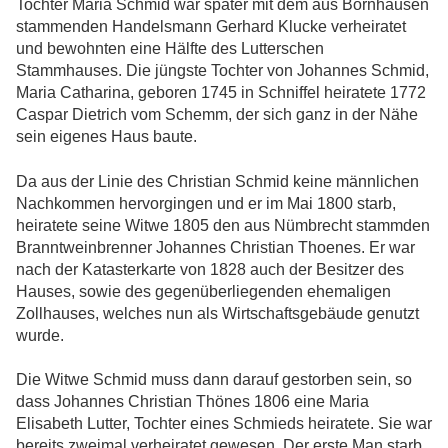
Tochter Maria Schmid war später mit dem aus Börnhausen
stammenden Handelsmann Gerhard Klucke verheiratet
und bewohnten eine Hälfte des Lutterschen
Stammhauses. Die jüngste Tochter von Johannes Schmid,
Maria Catharina, geboren 1745 in Schniffel heiratete 1772
Caspar Dietrich vom Schemm, der sich ganz in der Nähe
sein eigenes Haus baute.
Da aus der Linie des Christian Schmid keine männlichen
Nachkommen hervorgingen und er im Mai 1800 starb,
heiratete seine Witwe 1805 den aus Nümbrecht stammden
Branntweinbrenner Johannes Christian Thoenes. Er war
nach der Katasterkarte von 1828 auch der Besitzer des
Hauses, sowie des gegenüberliegenden ehemaligen
Zollhauses, welches nun als Wirtschaftsgebäude genutzt
wurde.
Die Witwe Schmid muss dann darauf gestorben sein, so
dass Johannes Christian Thönes 1806 eine Maria
Elisabeth Lutter, Tochter eines Schmieds heiratete. Sie war
bereits zweimal verheiratet gewesen. Der erste Man starb