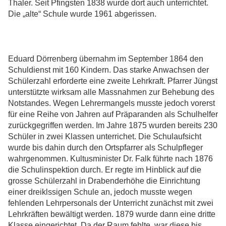
Thaler. Seit Pfingsten 1838 wurde dort auch unterrichtet.
Die „alte“ Schule wurde 1961 abgerissen.
Eduard Dörrenberg übernahm im September 1864 den
Schuldienst mit 160 Kindern. Das starke Anwachsen der
Schülerzahl erforderte eine zweite Lehrkraft. Pfarrer Jüngst
unterstützte wirksam alle Massnahmen zur Behebung des
Notstandes. Wegen Lehrermangels musste jedoch vorerst
für eine Reihe von Jahren auf Präparanden als Schulhelfer
zurückgegriffen werden. Im Jahre 1875 wurden bereits 230
Schüler in zwei Klassen unterrichet. Die Schulaufsicht
wurde bis dahin durch den Ortspfarrer als Schulpfleger
wahrgenommen. Kultusminister Dr. Falk führte nach 1876
die Schulinspektion durch. Er regte im Hinblick auf die
grosse Schülerzahl in Drabenderhöhe die Einrichtung
einer dreiklssigen Schule an, jedoch musste wegen
fehlenden Lehrpersonals der Unterricht zunächst mit zwei
Lehrkräften bewältigt werden. 1879 wurde dann eine dritte
Klasse eingerichtet. Da der Raum fehlte, war diese bis