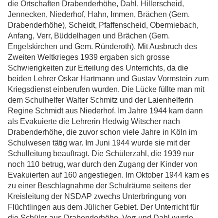
die Ortschaften Drabenderhöhe, Dahl, Hillerscheid,
Jennecken, Niederhof, Hahn, Immen, Brächen (Gem.
Drabenderhöhe), Scheidt, Pfaffenscheid, Obermiebach,
Anfang, Verr, Büddelhagen und Brächen (Gem.
Engelskirchen und Gem. Ründeroth). Mit Ausbruch des
Zweiten Weltkrieges 1939 ergaben sich grosse
Schwierigkeiten zur Erteilung des Unterrichts, da die
beiden Lehrer Oskar Hartmann und Gustav Vormstein zum
Kriegsdienst einberufen wurden. Die Lücke füllte man mit
dem Schulhelfer Walter Schmitz und der Laienhelferin
Regine Schmidt aus Niederhof. Im Jahre 1944 kam dann
als Evakuierte die Lehrerin Hedwig Witscher nach
Drabenderhöhe, die zuvor schon viele Jahre in Köln im
Schulwesen tätig war. Im Juni 1944 wurde sie mit der
Schulleitung beauftragt. Die Schülerzahl, die 1939 nur
noch 110 betrug, war durch den Zugang der Kinder von
Evakuierten auf 160 angestiegen. Im Oktober 1944 kam es
zu einer Beschlagnahme der Schulräume seitens der
Kreisleitung der NSDAP zwechs Unterbringung von
Flüchtlingen aus dem Jülicher Gebiet. Der Unterricht für
die Schüler aus Drabenderhöhe, Verr und Dahl wurde