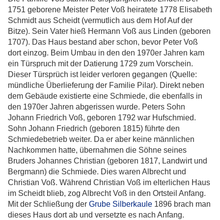
1751 geborene Meister Peter Voß heiratete 1778 Elisabeth
Schmidt aus Scheidt (vermutlich aus dem Hof Auf der
Bitze). Sein Vater hieß Hermann Voß aus Linden (geboren
1707). Das Haus bestand aber schon, bevor Peter Voß
dort einzog. Beim Umbau in den den 1970er Jahren kam
ein Türspruch mit der Datierung 1729 zum Vorschein.
Dieser Türsprüch ist leider verloren gegangen (Quelle:
mündliche Überlieferung der Familie Pilar). Direkt neben
dem Gebäude existierte eine Schmiede, die ebenfalls in
den 1970er Jahren abgerissen wurde. Peters Sohn
Johann Friedrich Voß, geboren 1792 war Hufschmied.
Sohn Johann Friedrich (geboren 1815) führte den
Schmiedebetrieb weiter. Da er aber keine männlichen
Nachkommen hatte, übernahmen die Söhne seines
Bruders Johannes Christian (geboren 1817, Landwirt und
Bergmann) die Schmiede. Dies waren Albrecht und
Christian Voß. Während Christian Voß im elterlichen Haus
im Scheidt blieb, zog Albrecht Voß in den Ortsteil Anfang.
Mit der Schließung der
Grube Silberkaule
1896 brach man
dieses Haus dort ab und versetzte es nach Anfang.