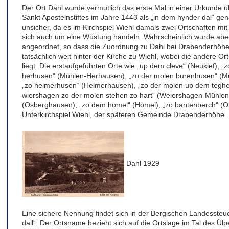
Der Ort Dahl wurde vermutlich das erste Mal in einer Urkunde ü
Sankt Apostelnstiftes im Jahre 1443 als „in dem hynder dal“ gen
unsicher, da es im Kirchspiel Wiehl damals zwei Ortschaften m
sich auch um eine Wüstung handeln. Wahrscheinlich wurde aber 
angeordnet, so dass die Zuordnung zu Dahl bei Drabenderhöhe m
tatsächlich weit hinter der Kirche zu Wiehl, wobei die andere 
liegt. Die erstaufgeführten Orte wie „up dem cleve“ (Neuklef), „
herhusen“ (Mühlen-Herhausen), „zo der molen burenhusen“ (Mü
„zo helmerhusen“ (Helmerhausen), „zo der molen up dem teghe
wiershagen zo der molen stehen zo hart“ (Weiershagen-Mühlen
(Osberghausen), „zo dem homel“ (Hömel), „zo bantenberch“ (Ob
Unterkirchspiel Wiehl, der späteren Gemeinde Drabenderhöhe.
Dahl 1929
Eine sichere Nennung findet sich in der Bergischen Landessteu
dall“. Der Ortsname bezieht sich auf die Ortslage im Tal des Ül