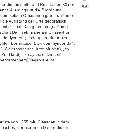
ber die Einkünfte und Rechte des Kölner
annt. Allerdings ist die Zuordnung
it dem selben Ortsnamen gab. Es könnte
die Auflistung der Orte geografisch
öglich ist. Das genannte „dal“ liegt
Ortschaft Dahl sehr nahe am Ortszentrum
zo der lynden“ (Linden), „zo der molen
hlen-Börnhausen), „in dem hynder dal“,
“ (Weiershagener Hütte-Mühlen), „zo
-Zur Hardt), „zo ayspelenkhusen“
erbantenberg) liegen alle im
Nach oben
erliste von 1555 mit „Claesgen in dem
pebaches, der hier noch Dahler Siefen