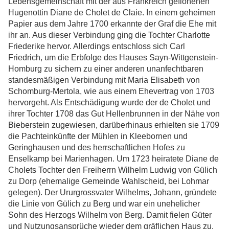
Lebensgemeinschaft mit der aus Frankreich geflohenen
Hugenottin Diane de Cholet de Claie. In einem geheimen
Papier aus dem Jahre 1700 erkannte der Graf die Ehe mit
ihr an. Aus dieser Verbindung ging die Tochter Charlotte
Friederike hervor. Allerdings entschloss sich Carl
Friedrich, um die Erbfolge des Hauses Sayn-Wittgenstein-
Homburg zu sichern zu einer anderen unanfechtbaren
standesmäßigen Verbindung mit Maria Elisabeth von
Schomburg-Mertola, wie aus einem Ehevertrag von 1703
hervorgeht. Als Entschädigung wurde der de Cholet und
ihrer Tochter 1708 das Gut Hellenbrunnen in der Nähe von
Bieberstein zugewiesen, darüberhinaus erhielten sie 1709
die Pachteinkünfte der Mühlen in Kleebornen und
Geringhausen und des herrschaftlichen Hofes zu
Enselkamp bei Marienhagen. Um 1723 heiratete Diane de
Cholets Tochter den Freiherrn Wilhelm Ludwig von Gülich
zu Dorp (ehemalige Gemeinde Wahlscheid, bei Lohmar
gelegen). Der Ururgrossvater Wilhelms, Johann, gründete
die Linie von Gülich zu Berg und war ein unehelicher
Sohn des Herzogs Wilhelm von Berg. Damit fielen Güter
und Nutzungsansprüche wieder dem gräflichen Haus zu.