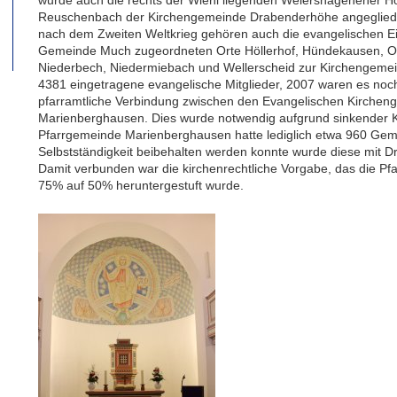
Reuschenbach der Kirchengemeinde Drabenderhöhe angeglieder
nach dem Zweiten Weltkrieg gehören auch die evangelischen Ei
Gemeinde Much zugeordneten Orte Höllerhof, Hündekausen, Ob
Niederbech, Niedermiebach und Wellerscheid zur Kirchengemei
4381 eingetragene evangelische Mitglieder, 2007 waren es noc
pfarramtliche Verbindung zwischen den Evangelischen Kirche
Marienberghausen. Dies wurde notwendig aufgrund sinkender K
Pfarrgemeinde Marienberghausen hatte lediglich etwa 960 Gem
Selbstständigkeit beibehalten werden konnte wurde diese mit 
Damit verbunden war die kirchenrechtliche Vorgabe, das die Pf
75% auf 50% heruntergestuft wurde.