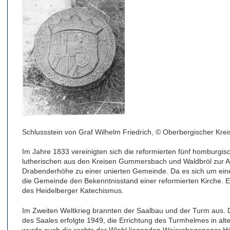
Schlussstein von Graf Wilhelm Friedrich, © Oberbergischer Krei
Im Jahre 1833 vereinigten sich die reformierten fünf homburgi
lutherischen aus den Kreisen Gummersbach und Waldbröl zur 
Drabenderhöhe zu einer unierten Gemeinde. Da es sich um eine
die Gemeinde den Bekenntnisstand einer reformierten Kirche. 
des Heidelberger Katechismus.
Im Zweiten Weltkrieg brannten der Saalbau und der Turm aus. 
des Saales erfolgte 1949, die Errichtung des Turmhelmes in alte
wurde auch die rechts der Wiehl liegenden Weiershagenener Hö