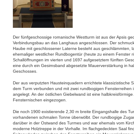
Der fünfgeschossige romanische Westturm ist aus der Apsis ged
Verbindungsbau an das Langhaus angeschlossen. Der schmucklo
Haube mit geschlossener Laterne besteht aus geschlämmten, l
ehemaliger westlicher Rundbogentür (heute zu einem Fenster 
Schallöffnungen im vierten und 1697 aufgesetztem fünften Gesch
eine durch ein Gesimsband abgesetzte Mauerverstärkung in hal
Geschosses.
Der aus verputzten Hausteinquadern errichtete klassizistische Sa
dem Turm verbunden und mit zwei rundbogigen Fensterreihen i
angelegt. An der östlichen Giebelwand ist eine halbkreisförmige A
Fensternischen eingezogen.
Die noch 1900 existierende 2,30 m breite Eingangshalle des Tur
vorhandenen schmalen Tonne überwölbt. Der rundbogige Zugan
darüber in der Ostwand des Turmes und war ehemals vom Kirche
moderne Holztreppe in der Vorhalle. Im flachgedeckten Saal fi