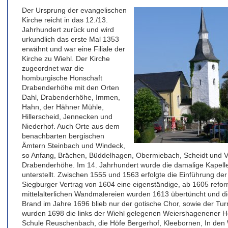
Der Ursprung der evangelischen
Kirche reicht in das 12./13.
Jahrhundert zurück und wird
urkundlich das erste Mal 1353
erwähnt und war eine Filiale der
Kirche zu Wiehl. Der Kirche
zugeordnet war die
homburgische Honschaft
Drabenderhöhe mit den Orten
Dahl, Drabenderhöhe, Immen,
Hahn, der Hähner Mühle,
Hillerscheid, Jennecken und
Niederhof. Auch Orte aus dem
benachbarten bergischen
Ämtern Steinbach und Windeck,
so Anfang, Brächen, Büddelhagen, Obermiebach, Scheidt und Ver
Drabenderhöhe. Im 14. Jahrhundert wurde die damalige Kapell
unterstellt. Zwischen 1555 und 1563 erfolgte die Einführung d
Siegburger Vertrag von 1604 eine eigenständige, ab 1605 refo
mittelalterlichen Wandmalereien wurden 1613 übertüncht und di
Brand im Jahre 1696 blieb nur der gotische Chor, sowie der Tu
wurden 1698 die links der Wiehl gelegenen Weiershagenener H
Schule Reuschenbach, die Höfe Bergerhof, Kleebornen, In den