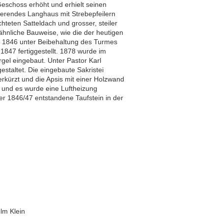
schoss erhöht und erhielt seinen
ierendes Langhaus mit Strebepfeilern
hteten Satteldach und grosser, steiler
ähnliche Bauweise, wie die der heutigen
 1846 unter Beibehaltung des Turmes
1847 fertiggestellt. 1878 wurde im
rgel eingebaut. Unter Pastor Karl
taltet. Die eingebaute Sakristei
rkürzt und die Apsis mit einer Holzwand
 und es wurde eine Luftheizung
r 1846/47 entstandene Taufstein in der
lm Klein