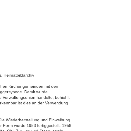
s, Heimatbildarchiv
schen Kirchengemeinden mit den
Aggersynode. Damit wurde
 Verwaltungsunion handelte, behiehlt
Erkennbar ist dies an der Verwendung
Die Wiederherstellung und Einweihung
r Form wurde 1953 fertiggestellt. 1958
fe, Ohl, Zur Ley und Steeg, sowie