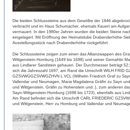
Die beiden Schlusssteine aus dem Gewölbe der 1846 abgebroc
verbracht und im Haus Schumacher, ehemals Kauert am Aufgang
vermauert. In den 1980er Jahren wurden die beiden Steine na
eingelagert. Mit Eröffnung der Heimatstube Drabenderhöhe-Sie
Ausstellungsstück nach Drabenderhöhe rückgeführt.
Die Schlusssteine zeigen zum einen das Allianzwappen des Gra
Wittgenstein-Homburg (1649 bis 1698) und seiner Gemahlin Mar
aus Lindlarer Sandstein gehauen. Der Durchmesser beträgt 52,
sich die Jahreszahl 1697, am Rand die Umschrift WILH F
GZSVWGGZSVWGZHVN L VCL (Wilhelm Friedrich Graf zu Sayn u
Vallendar und Neumagen, Maria Magdalena Gräfin zu Sayn und 
und Wittgenstein, Gräfin zu Hohenstein und..), zum anderen da
Sayn-Wittgenstein-Homburg (1698 bis 1723), ebenfalls aus Lin
Am Rand befindet sich die Umschrift CARL FRIEDERIC GZSVWH
und Wittgenstein, Herr zu Homburg und Vallendar und Neumag