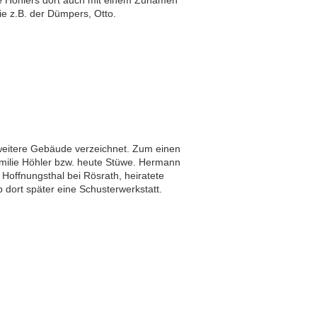
ie Höhlers dort auch mit einem Zunamen
ie z.B. der Dümpers, Otto.
 weitere Gebäude verzeichnet. Zum einen
milie Höhler bzw. heute Stüwe. Hermann
 Hoffnungsthal bei Rösrath, heiratete
 dort später eine Schusterwerkstatt.