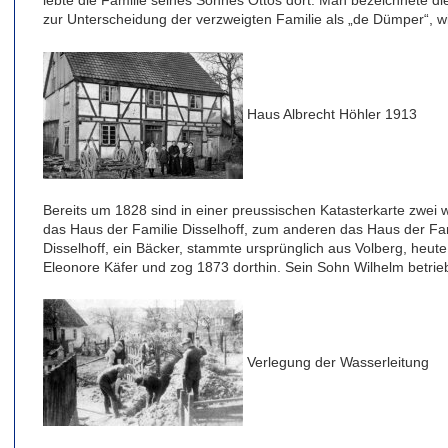
lebte die Familie seines Sohnes Ottos dort. Man bezeichnete d
zur Unterscheidung der verzweigten Familie als „de Dümper“, w
Haus Albrecht Höhler 1913
Bereits um 1828 sind in einer preussischen Katasterkarte zwei
das Haus der Familie Disselhoff, zum anderen das Haus der Fa
Disselhoff, ein Bäcker, stammte ursprünglich aus Volberg, heute
Eleonore Käfer und zog 1873 dorthin. Sein Sohn Wilhelm betrieb
Verlegung der Wasserleitung