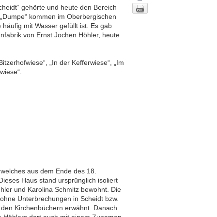
 Scheidt“ gehörte und heute den Bereich
it „Dumpe“ kommen im Oberbergischen
häufig mit Wasser gefüllt ist. Es gab
enfabrik von Ernst Jochen Höhler, heute
tzerhofwiese“, „In der Kefferwiese“, „Im
wiese“.
Nach oben
, welches aus dem Ende des 18.
ieses Haus stand ursprünglich isoliert
öhler und Karolina Schmitz bewohnt. Die
te ohne Unterbrechungen in Scheidt bzw.
n den Kirchenbüchern erwähnt. Danach