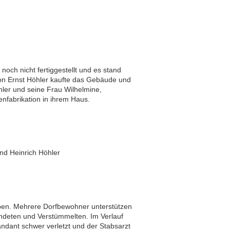
och nicht fertiggestellt und es stand
von Ernst Höhler kaufte das Gebäude und
ler und seine Frau Wilhelmine,
enfabrikation in ihrem Haus.
nd Heinrich Höhler
ppen. Mehrere Dorfbewohner unterstützen
undeten und Verstümmelten. Im Verlauf
dant schwer verletzt und der Stabsarzt