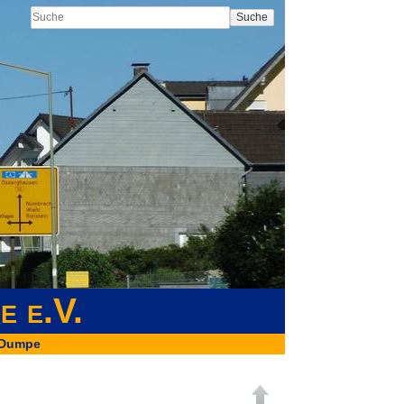
Suche
e e.V.
 Dumpe