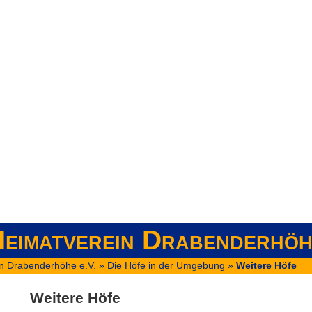
eimatverein Drabenderhöh
n Drabenderhöhe e.V.
»
Die Höfe in der Umgebung
»
Weitere Höfe
Weitere Höfe