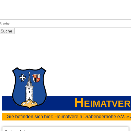
Suche
Heimatver
Sie befinden sich hier:
Heimatverein Drabenderhöhe e.V.
»